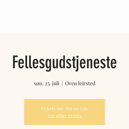
OM OSS
TRO & HISTORIE
GI GAVE
SMS Utsendin
Fellesgudstjeneste
søn. 25. juli
  |  
Oven leirsted
Tickets Are Not on Sale
See other events